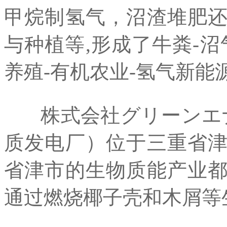
甲烷制氢气，沼渣堆肥
与种植等,形成了牛粪-沼
养殖-有机农业-氢气新
株式会社グリーンエナ
质发电厂）位于三重省
省津市的生物质能产业
通过燃烧椰子壳和木屑等