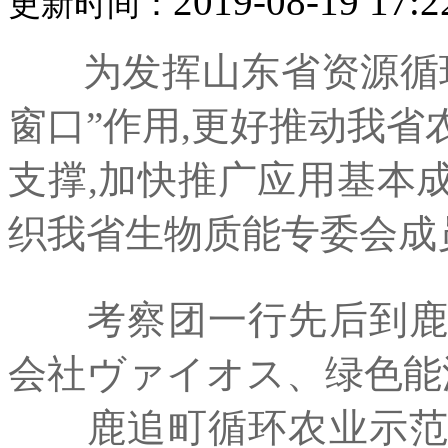
2019-08-19 17:2
更新时间：
为发挥山东省资源循
窗口”作用,更好推动我
支撑,加快推广应用基本
织我省生物质能专委会成
考察团一行先后到鹿追
会社ヴァイオス、绿色能
鹿追町循环农业示范基