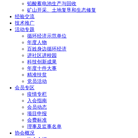
铅酸蓄电池生产与回收
矿山开采、土地复垦和生态修复
经验交流
技术推广
活动专题
循环经济示范单位
年度人物
百姓身边循环经济
进社区进校园
科技创新成果
年度十件大事
精准扶贫
党员活动
会员专区
疫情专栏
入会指南
会员动态
项目申报
会费标准
理事及监事名单
协会概况