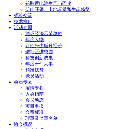
铅酸蓄电池生产与回收
矿山开采、土地复垦和生态修复
经验交流
技术推广
活动专题
循环经济示范单位
年度人物
百姓身边循环经济
进社区进校园
科技创新成果
年度十件大事
精准扶贫
党员活动
会员专区
疫情专栏
入会指南
会员动态
项目申报
会费标准
理事及监事名单
协会概况