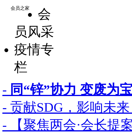
会员之家
会
员风采
疫情专
栏
-
同“锌”协力 变废为宝-
- 贡献SDG，影响未来
- 【聚焦两会·会长提案