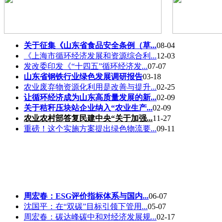
关于征集《山东省食品安全条例（草...
08-04
《上海市循环经济发展和资源综合利...
12-03
发改委印发《“十四五”循环经济发...
07-07
山东省钢铁行业绿色发展调研报告
03-18
农业废弃物资源化利用是改善与提升...
02-25
让循环经济成为山东高质量发展的新...
02-09
关于秸秆压块站企业纳入“农业生产...
02-09
农业农村部答复民建中央“关于加强...
11-27
重磅！这个实施方案提出绿色物流要...
09-11
周宏春：ESG评价指标体系与国内...
06-07
沈国平：在“双碳”目标引领下管用...
05-07
周宏春：碳达峰碳中和对经济发展规...
02-17