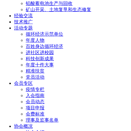
铅酸蓄电池生产与回收
矿山开采、土地复垦和生态修复
经验交流
技术推广
活动专题
循环经济示范单位
年度人物
百姓身边循环经济
进社区进校园
科技创新成果
年度十件大事
精准扶贫
党员活动
会员专区
疫情专栏
入会指南
会员动态
项目申报
会费标准
理事及监事名单
协会概况