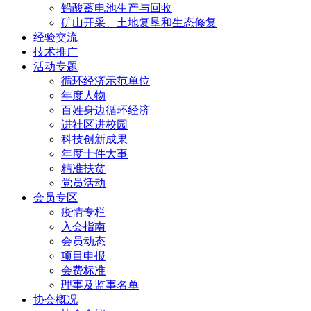
铅酸蓄电池生产与回收
矿山开采、土地复垦和生态修复
经验交流
技术推广
活动专题
循环经济示范单位
年度人物
百姓身边循环经济
进社区进校园
科技创新成果
年度十件大事
精准扶贫
党员活动
会员专区
疫情专栏
入会指南
会员动态
项目申报
会费标准
理事及监事名单
协会概况