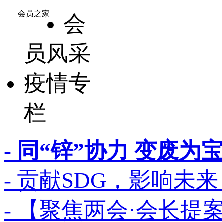
会员之家
会
员风采
疫情专
栏
-
同“锌”协力 变废为宝-
- 贡献SDG，影响未来
- 【聚焦两会·会长提案