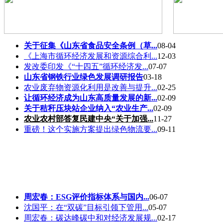
关于征集《山东省食品安全条例（草...
08-04
《上海市循环经济发展和资源综合利...
12-03
发改委印发《“十四五”循环经济发...
07-07
山东省钢铁行业绿色发展调研报告
03-18
农业废弃物资源化利用是改善与提升...
02-25
让循环经济成为山东高质量发展的新...
02-09
关于秸秆压块站企业纳入“农业生产...
02-09
农业农村部答复民建中央“关于加强...
11-27
重磅！这个实施方案提出绿色物流要...
09-11
周宏春：ESG评价指标体系与国内...
06-07
沈国平：在“双碳”目标引领下管用...
05-07
周宏春：碳达峰碳中和对经济发展规...
02-17